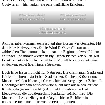
oder bei einer gemütlichen Kremserfahrt durch blühende
Obstwiesen – hier tanken Sie pure, natürliche Erholung.
©Tourismusverband
©Tourismusverband
Elbe-Elster-Land e.V.
Elbe-Elster-Land e.V.
©Tourismusverband
Elbe-Elster-Land e.V.
Aktivurlauber kommen genauso auf ihre Kosten wie Genießer: Mit
dem Elbe-Radweg, der „Kohle-Wind & Wasser“-Tour und
zahlreichen Themenrouten kann man die Region auf zwei Rädern
erkunden und immer wieder an idyllischen Plätzen verweilen. Mit
E-Bikes lässt sich die landschaftliche Vielfalt besonders entspannt
entdecken, selbst über längere Strecken.
Doch Elbe-Elster ist nicht nur Natur pur: Die charmanten Städte und
Dörfer mit ihren historischen Stadtkernen, Kirchen, Klöstern und
Museen erzählen lebendige Geschichten aus vergangenen Zeiten. In
Doberlug-Kirchhain beispielsweise blickt man auf mittelalterliche
Klosteranlagen und prächtige Architektur, während in Bad
Liebenwerda die traditionsreiche Kurkultur spürbar wird. Die
Museen und Ausstellungen der Region bieten Einblicke in
imposante Industriekultur wie die F60, tiefgreifende