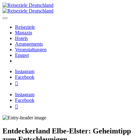
Zum
Inhalt
springen
Reiseziele Deutschland
Deutschland neu entdecken
Reiseziele
Magazin
Hotels
Arrangements
Veranstaltungen
Epaper
Instagram
Facebook
Pinterest
Instagram
Facebook
Pinterest
Entdeckerland Elbe-Elster: Geheimtipp
zum Entschleunigen