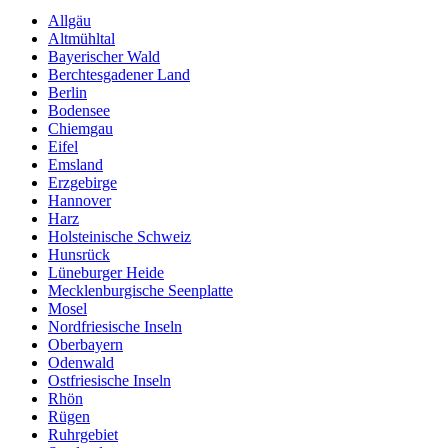
Allgäu
Altmühltal
Bayerischer Wald
Berchtesgadener Land
Berlin
Bodensee
Chiemgau
Eifel
Emsland
Erzgebirge
Hannover
Harz
Holsteinische Schweiz
Hunsrück
Lüneburger Heide
Mecklenburgische Seenplatte
Mosel
Nordfriesische Inseln
Oberbayern
Odenwald
Ostfriesische Inseln
Rhön
Rügen
Ruhrgebiet