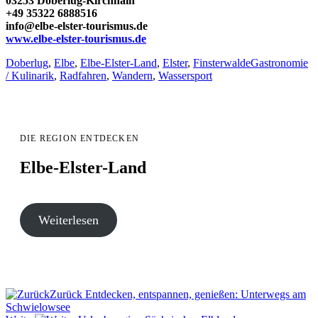
03253 Doberlug-Kirchhain
+49 35322 6888516
info@elbe-elster-tourismus.de
www.elbe-elster-tourismus.de
Doberlug
,
Elbe
,
Elbe-Elster-Land
,
Elster
,
Finsterwalde
Gastronomie
/ Kulinarik
,
Radfahren
,
Wandern
,
Wassersport
DIE REGION ENTDECKEN
Elbe-Elster-Land
Weiterlesen
Beitragsnavigation
Zurück
Entdecken, entspannen, genießen: Unterwegs am
Schwielowsee